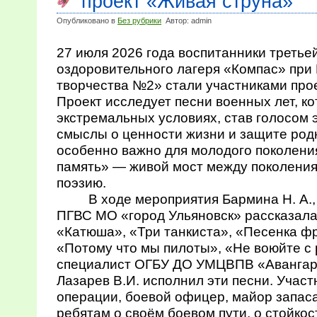
проект «Живая струна»
Опубликовано в
Без рубрики
Автор: admin
27 июля 2026 года воспитанники третье
оздоровительного лагеря «Компас» при
творчества №2» стали участниками про
Проект исследует песни военных лет, к
экстремальных условиях, став голосом э
смыслы о ценности жизни и защите род
особенно важно для молодого поколени
память» — живой мост между поколения
поэзию.
В ходе мероприятия Бармина Н. А., 
ПГВС МО «город Ульяновск» рассказала
«Катюша», «Три танкиста», «Песенка ф
«Потому что мы пилоты», «Не воюйте с 
специалист ОГБУ ДО УМЦВПВ «Авангар
Лазарев В.И. исполнил эти песни. Учас
операции, боевой офицер, майор запаса
ребятам о своём боевом пути, о стойкос