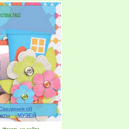
ества №2
Сведения об
акты
МУЗЕЙ