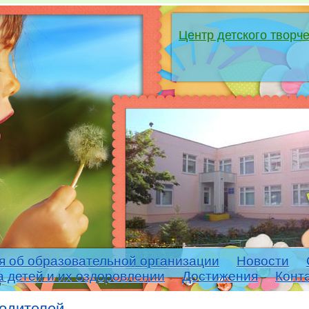
Центр детского творч
я об образовательной организации
Новости
а детей и их оздоровлении
Достижения
Конт
родителей