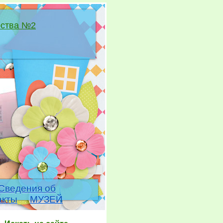
ества №2
Сведения об
акты
МУЗЕЙ