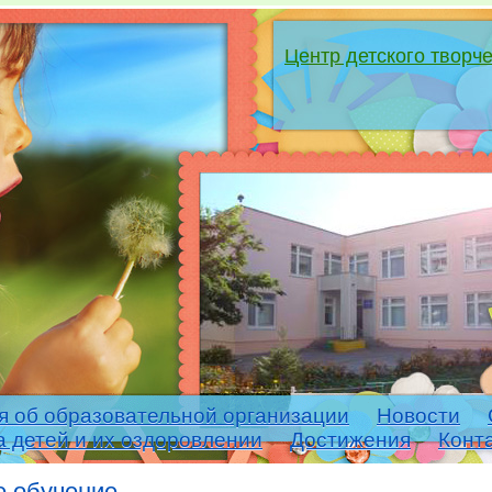
Центр детского творч
я об образовательной организации
Новости
а детей и их оздоровлении
Достижения
Конт
е обучение