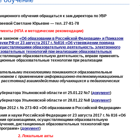
нционного обучения обращаться к зам.директора по УВР
веевой Светлане Юрьевне — тел. 27-81-78
кументы (НПА и методические рекомендации)
м законом
«Об образовании в Российской Федерации» и Приказом
ауки РФ от 23 августа 2017 г. №816 «Об утверждении порядка
существляющими образовательную деятельность, электронного
азовательных технологий при реализации образовательных
ествляющие образовательную деятельность, вправе применять
нционные образовательные технологии при реализации
вательными технологиями понимаются образовательные
основном с применением информационно-телекоммуникационных
а расстоянии) взаимодействии обучающихся и педагогических
убернатора Ульяновской области от 25.01.22 №7 (
документ
)
убернатора Ульяновской области от 28.01.22 №8 (
документ
)
бря 2012 г. № 273-ФЗ «Об образовании в Российской Федерации»
ания и науки Российской Федерации
от 23 августа 2017 г. № 816 «Об
ения организациями, осуществляющими образовательную
бучения, дистанционных образовательных технологий при
программ» (
документ
)
2. Локальные акты