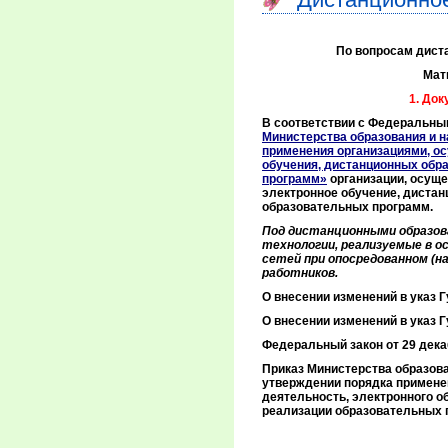
По вопросам диста
Мат
1. До
В соответствии с Федеральны
Министерства образования и н
применения организациями, о
обучения, дистанционных обр
программ»
организации, осущ
электронное обучение, диста
образовательных программ.
Под дистанционными образо
технологии, реализуемые в 
сетей при опосредованном (н
работников.
О внесении изменений в указ Г
О внесении изменений в указ Г
Федеральный закон от 29 дека
Приказ Министерства образов
утверждении порядка примен
деятельность, электронного о
реализации образовательных 