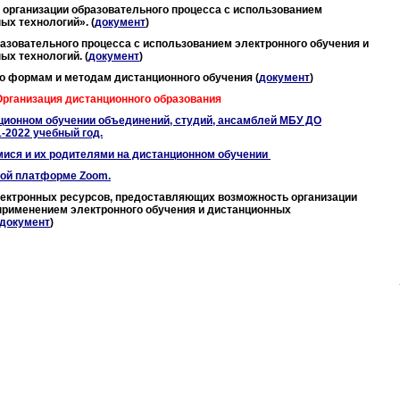
Об организации образовательного процесса с использованием
х технологий». (
документ
)
азовательного процесса с использованием электронного обучения и
х технологий. (
документ
)
о формам и методам дистанционного обучения (
документ
)
 Организация дистанционного образования
нционном обучении объединений, студий, ансамблей МБУ ДО
-2022 учебный год.
мися и их родителями на дистанционном обучении
ной платформе Zoom.
ектронных ресурсов, предоставляющих возможность организации
 применением электронного обучения и дистанционных
документ
)